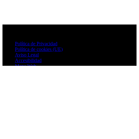
Política de Privacidad
Política de cookies (UE)
Aviso Legal
Accesibilidad
Mapa Web
© 2026 Villavaliente. All rights reserved.
Ir al contenido
Abrir barra de herramientas
Herramientas de accesibilidad