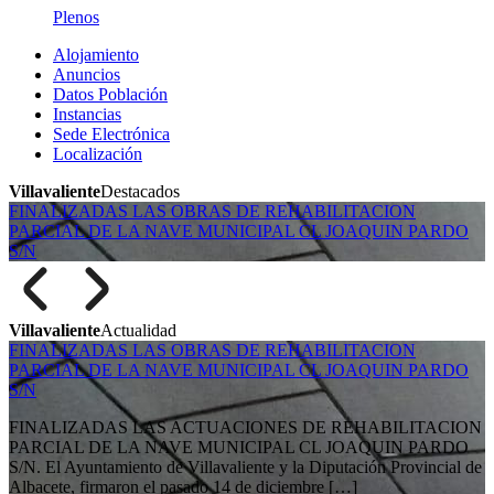
Plenos
Alojamiento
Anuncios
Datos Población
Instancias
Sede Electrónica
Localización
Villavaliente
Destacados
FINALIZADAS LAS OBRAS DE REHABILITACION
PARCIAL DE LA NAVE MUNICIPAL CL JOAQUIN PARDO
S/N
Villavaliente
Actualidad
FINALIZADAS LAS OBRAS DE REHABILITACION
PARCIAL DE LA NAVE MUNICIPAL CL JOAQUIN PARDO
S/N
FINALIZADAS LAS ACTUACIONES DE REHABILITACION
PARCIAL DE LA NAVE MUNICIPAL CL JOAQUIN PARDO
S/N. El Ayuntamiento de Villavaliente y la Diputación Provincial de
Albacete, firmaron el pasado 14 de diciembre […]